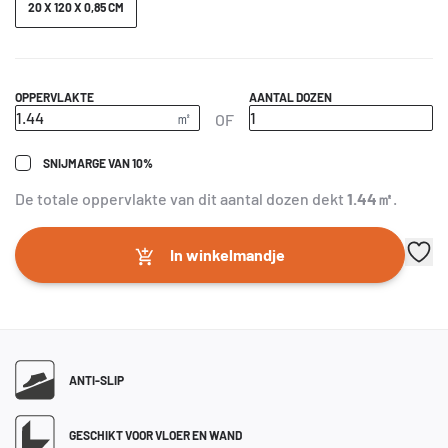
20 X 120 X 0,85 CM
OPPERVLAKTE
AANTAL DOZEN
OF
SNIJMARGE VAN 10%
De totale oppervlakte van dit aantal dozen dekt
1.44
㎡
.
In winkelmandje
ANTI-SLIP
GESCHIKT VOOR VLOER EN WAND