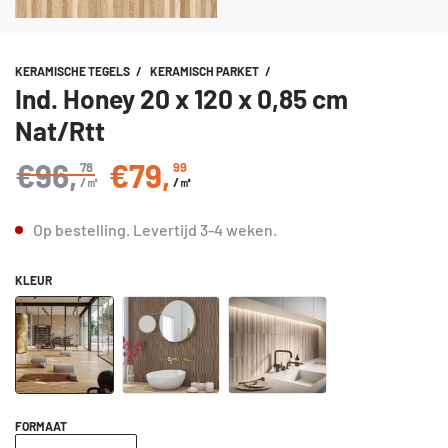
KERAMISCHE TEGELS
/
KERAMISCH PARKET
/
Ind. Honey 20 x 120 x 0,85 cm
Nat/Rtt
€96
,
€79
,
78
99
Normale prijs
/㎡
/㎡
Op bestelling.
Levertijd
3-4 weken
.
KLEUR
FORMAAT