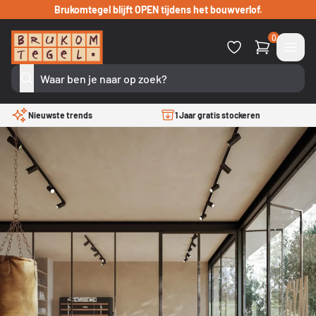
Verder naar inhoud
Brukomtegel blijft OPEN tijdens het bouwverlof.
0
Nieuwste trends
1 Jaar gratis stockeren