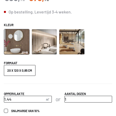
Op bestelling.
Levertijd
3-4 weken
.
KLEUR
FORMAAT
20 X 120 X 0,85 CM
OPPERVLAKTE
AANTAL DOZEN
OF
SNIJMARGE VAN 10%