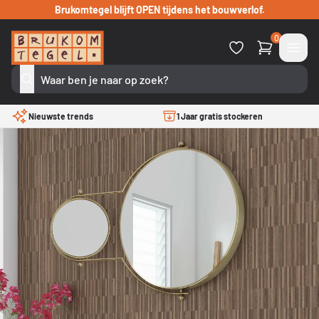
Verder naar inhoud
Brukomtegel blijft OPEN tijdens het bouwverlof.
0
Nieuwste trends
1 Jaar gratis stockeren