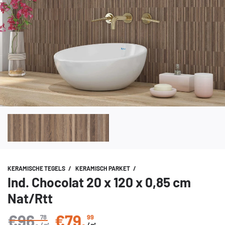
KERAMISCHE TEGELS
/
KERAMISCH PARKET
/
Ind. Chocolat 20 x 120 x 0,85 cm
Nat/Rtt
€96
,
€79
,
78
99
Normale prijs
/㎡
/㎡