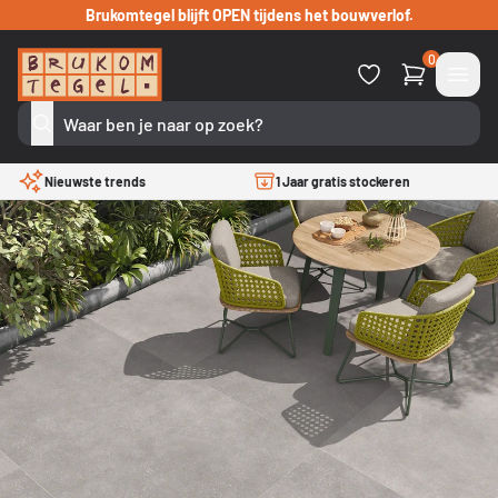
Verder naar inhoud
Brukomtegel blijft OPEN tijdens het bouwverlof.
0
Nieuwste trends
1 Jaar gratis stockeren