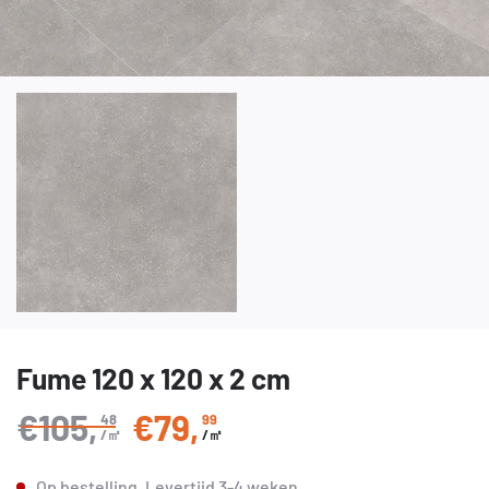
Fume 120 x 120 x 2 cm
€105
,
€79
,
48
99
Normale prijs
/㎡
/㎡
Op bestelling.
Levertijd
3-4 weken
.