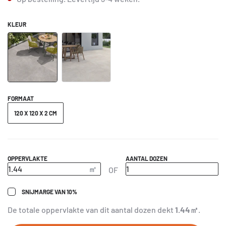
KLEUR
FORMAAT
120 X 120 X 2 CM
OPPERVLAKTE
AANTAL DOZEN
OF
SNIJMARGE VAN 10%
De totale oppervlakte van dit aantal dozen dekt
1.44
㎡
.