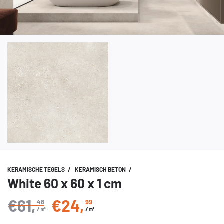
KERAMISCHE TEGELS
/
KERAMISCH BETON
/
White 60 x 60 x 1 cm
€61
,
€24
,
48
99
Normale prijs
/㎡
/㎡