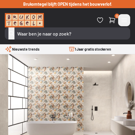
Verder naar inhoud
Brukomtegel blijft OPEN tijdens het bouwverlof.
0
Nieuwste trends
1 Jaar gratis stockeren