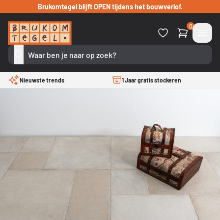
Verder naar inhoud
Brukomtegel blijft OPEN tijdens het bouwverlof.
0
Nieuwste trends
1 Jaar gratis stockeren