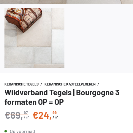
KERAMISCHE TEGELS
/
KERAMISCHE KASTEELVLOEREN
/
Wildverband Tegels | Bourgogne 3
formaten OP = OP
€69
,
€24
,
97
99
Normale prijs
/㎡
/㎡
Op voorraad