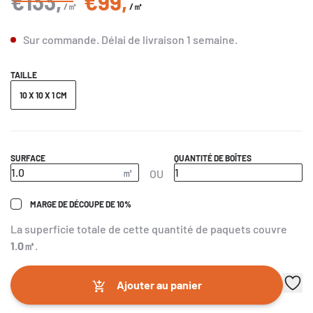
€133
,
€99
,
/㎡
/㎡
Sur commande.
Délai de livraison
1 semaine
.
TAILLE
10 X 10 X 1 CM
SURFACE
QUANTITÉ DE BOÎTES
OU
MARGE DE DÉCOUPE DE 10%
La superficie totale de cette quantité de paquets couvre
1.0
㎡
.
Ajouter au panier