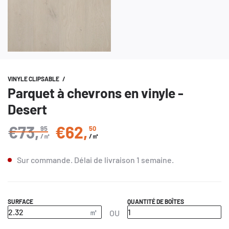
VINYLE CLIPSABLE
/
Parquet à chevrons en vinyle -
Desert
€73
,
€62
,
95
50
Prix régulier
/㎡
/㎡
Sur commande.
Délai de livraison
1 semaine
.
SURFACE
QUANTITÉ DE BOÎTES
OU