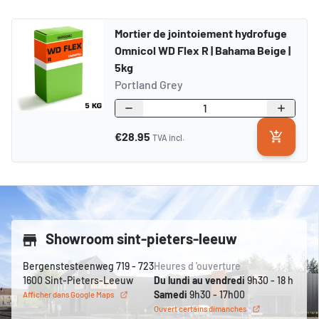
Mortier de jointoiement hydrofuge
Omnicol WD Flex R | Bahama Beige |
5kg
Portland Grey
Quantité
Diminuer
Augmen
€28.95
TVA incl.
Showroom sint-pieters-leeuw
Bergenstesteenweg 719 - 723
Heures d 'ouverture
1600 Sint-Pieters-Leeuw
Du lundi au vendredi
9h30 - 18 h
Samedi
9h30 - 17h00
Afficher dans Google Maps
Ouvert certains dimanches