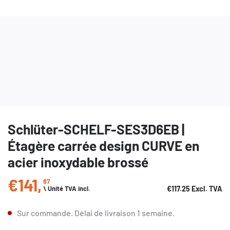
Schlüter-SCHELF-SES3D6EB |
Étagère carrée design CURVE en
acier inoxydable brossé
€141
,
87
Prix régulier
€117.25
Excl. TVA
\ Unité TVA incl.
Sur commande.
Délai de livraison
1 semaine
.