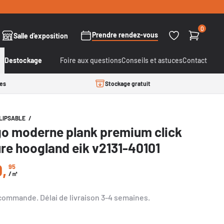
0
Prendre rendez-vous
Salle d'exposition
Destockage
Foire aux questions
Conseils et astuces
Contact
es
Stockage gratuit
CLIPSABLE
/
go moderne plank premium click
re hoogland eik v2131-40101
0
,
95
gulier
/㎡
 commande.
Délai de livraison
3-4 semaines
.