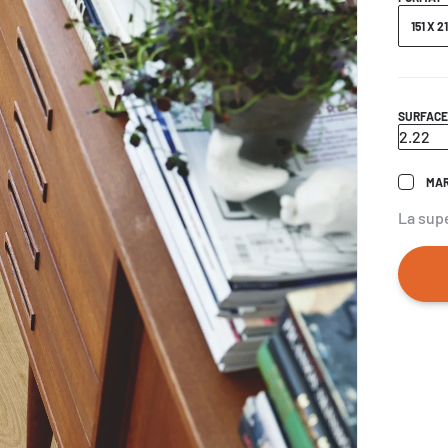
151 X 2
SURFAC
MAR
La sup