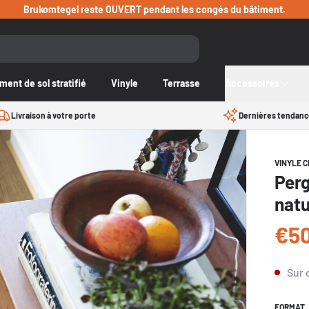
Brukomtegel reste OUVERT pendant les congés du bâtiment.
ent de sol stratifié
Vinyle
Terrasse
Accessoires
Livraison à votre porte
Dernières tendanc
VINYLE 
Per
natu
€5
Prix ré
Sur
FORMAT