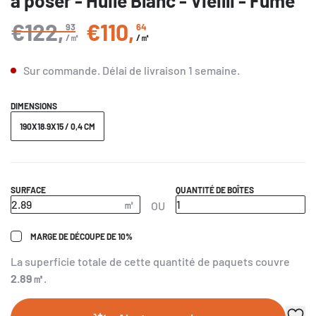
à poser - Huilé Blanc - Vieilli - Fumé
€122
,
€110
,
93
64
Prix régulier
/㎡
/㎡
Sur commande.
Délai de livraison
1 semaine
.
DIMENSIONS
190X18.9X15 / 0,4 CM
SURFACE
QUANTITÉ DE BOÎTES
OU
MARGE DE DÉCOUPE DE 10%
La superficie totale de cette quantité de paquets couvre
2.89
㎡
.