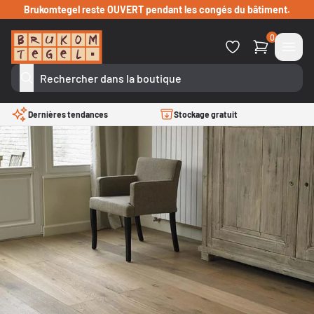
Passer au contenu
Brukomtegel reste OUVERT pendant les congés du bâtiment.
0
Dernières tendances
Stockage gratuit