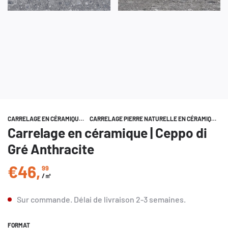
CARRELAGE EN CÉRAMIQUE
/
CARRELAGE PIERRE NATURELLE EN CÉRAMIQUE
/
Carrelage en céramique | Ceppo di
Gré Anthracite
€46
,
99
Prix régulier
/㎡
Sur commande.
Délai de livraison
2-3 semaines
.
FORMAT