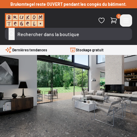
Passer au contenu
Brukomtegel reste OUVERT pendant les congés du bâtiment.
0
Dernières tendances
Stockage gratuit