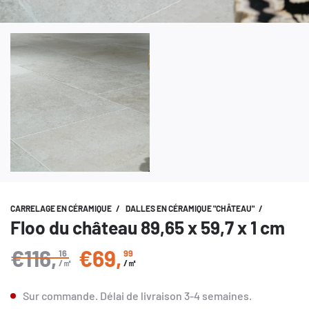
CARRELAGE EN CÉRAMIQUE
/
DALLES EN CÉRAMIQUE "CHÂTEAU"
/
Floo du château 89,65 x 59,7 x 1 cm
€116
,
€69
,
16
99
Prix régulier
/㎡
/㎡
Sur commande.
Délai de livraison
3-4 semaines
.