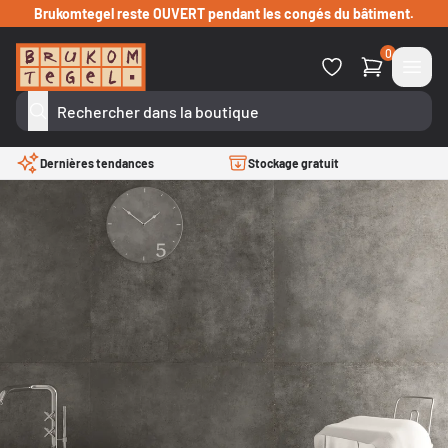
Passer au contenu
Brukomtegel reste OUVERT pendant les congés du bâtiment.
0
Dernières tendances
Stockage gratuit