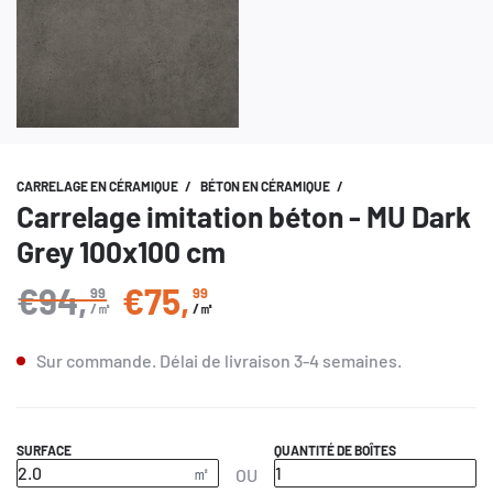
CARRELAGE EN CÉRAMIQUE
/
BÉTON EN CÉRAMIQUE
/
Carrelage imitation béton - MU Dark
Grey 100x100 cm
€94
,
€75
,
99
99
Prix régulier
/㎡
/㎡
Sur commande.
Délai de livraison
3-4 semaines
.
SURFACE
QUANTITÉ DE BOÎTES
OU